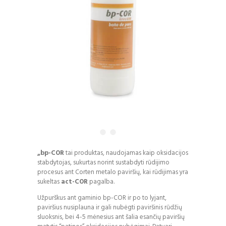
„bp-COR
tai produktas, naudojamas kaip oksidacijos
stabdytojas, sukurtas norint sustabdyti rūdijimo
procesus ant Corten metalo paviršių, kai rūdijimas yra
sukeltas
act-COR
pagalba.
Užpurškus ant gaminio bp-COR ir po to lyjant,
paviršius nusiplauna ir gali nubėgti paviršinis rūdžių
sluoksnis, bei 4-5 mėnesius ant šalia esančių paviršių