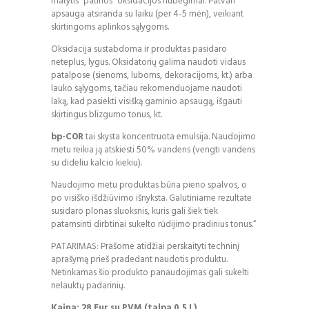
matytis “patinos” oksidacijos nubėgimai. Patvari
apsauga atsiranda su laiku (per 4-5 mėn), veikiant
skirtingoms aplinkos sąlygoms.
Oksidacija sustabdoma ir produktas pasidaro
neteplus, lygus. Oksidatorių galima naudoti vidaus
patalpose (sienoms, luboms, dekoracijoms, kt.) arba
lauko sąlygoms, tačiau rekomenduojame naudoti
laką, kad pasiekti visišką gaminio apsaugą, išgauti
skirtingus blizgumo tonus, kt.
bp-COR
tai skysta koncentruota emulsija. Naudojimo
metu reikia ją atskiesti 50% vandens (vengti vandens
su dideliu kalcio kiekiu).
Naudojimo metu produktas būna pieno spalvos, o
po visiško išdžiūvimo išnyksta. Galutiniame rezultate
susidaro plonas sluoksnis, kuris gali šiek tiek
patamsinti dirbtinai sukelto rūdijimo pradinius tonus.“
PATARIMAS: Prašome atidžiai perskaityti techninį
aprašymą prieš pradedant naudotis produktu.
Netinkamas šio produkto panaudojimas gali sukelti
nelauktų padarinių.
Kaina: 28 Eur su PVM (talpa 0.5 L)