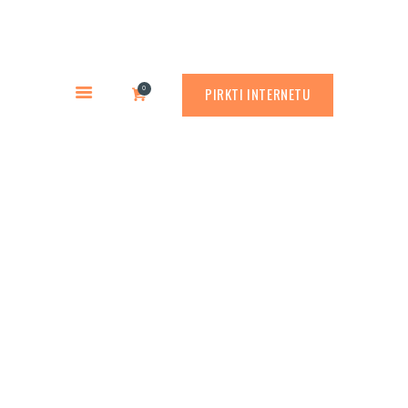
PREKYBA CORTEN PLIENU
PASLAUGOS
Rusty.lt
GAMINIAI
PREKYBA CORTEN PLIENU
0
PIRKTI INTERNETU
RŪDINIMO PRIEMONĖS
APLINKOS PROJEKTAVIMAS
APIE MUS
Mūsų portfolio
ATLIKTI DARBAI
KONTAKTAI