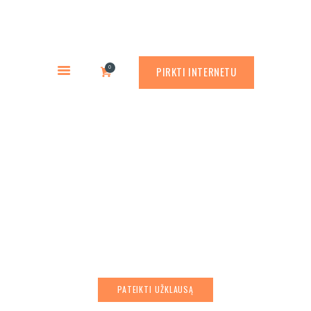
PREKYBA CORTEN PLIENU
PASLAUGOS
Rusty.lt
GAMINIAI
PREKYBA CORTEN PLIENU
0
PIRKTI INTERNETU
RŪDINIMO PRIEMONĖS
APLINKOS PROJEKTAVIMAS
APIE MUS
Administraciniai
ATLIKTI DARBAI
pastatai
KONTAKTAI
PATEIKTI UŽKLAUSĄ