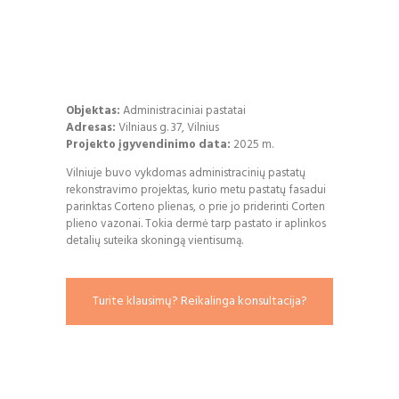
Objektas:
Administraciniai pastatai
Adresas:
Vilniaus g. 37, Vilnius
Projekto įgyvendinimo data:
2025 m.
Vilniuje buvo vykdomas administracinių pastatų
rekonstravimo projektas, kurio metu pastatų fasadui
parinktas Corteno plienas, o prie jo priderinti Corten
plieno vazonai. Tokia dermė tarp pastato ir aplinkos
detalių suteika skoningą vientisumą.
Turite klausimų? Reikalinga konsultacija?