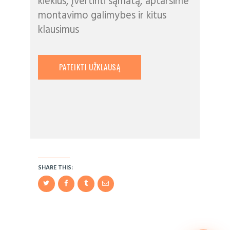
kiekius, įvertinti sąmatą, aptarsime
montavimo galimybes ir kitus
klausimus
PATEIKTI UŽKLAUSĄ
SHARE THIS: