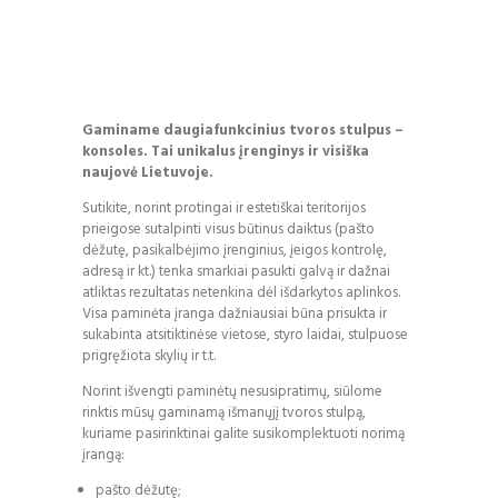
Gaminame daugiafunkcinius tvoros stulpus –
konsoles. Tai unikalus įrenginys ir visiška
naujovė Lietuvoje.
Sutikite, norint protingai ir estetiškai teritorijos
prieigose sutalpinti visus būtinus daiktus (pašto
dėžutę, pasikalbėjimo įrenginius, įeigos kontrolę,
adresą ir kt.) tenka smarkiai pasukti galvą ir dažnai
atliktas rezultatas netenkina dėl išdarkytos aplinkos.
Visa paminėta įranga dažniausiai būna prisukta ir
sukabinta atsitiktinėse vietose, styro laidai, stulpuose
prigręžiota skylių ir t.t.
Norint išvengti paminėtų nesusipratimų, siūlome
rinktis mūsų gaminamą išmanųjį tvoros stulpą,
kuriame pasirinktinai galite susikomplektuoti norimą
įrangą:
pašto dėžutę;