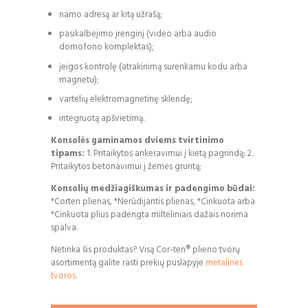
namo adresą ar kitą užrašą;
pasikalbėjimo įrenginį (video arba audio
domofono komplektas);
įeigos kontrolę (atrakinimą surenkamu kodu arba
magnetu);
vartelių elektromagnetinę sklendę;
integruotą apšvietimą.
Konsolės gaminamos dviems tvirtinimo
tipams:
1. Pritaikytos ankeravimui į kietą pagrindą; 2.
Pritaikytos betonavimui į žemės gruntą;
Konsolių medžiagiškumas ir padengimo būdai:
*Corten plienas, *Nerūdijantis plienas, *Cinkuota arba
*Cinkuota plius padengta milteliniais dažais norima
spalva.
Netinka šis produktas? Visą
Cor-ten® plieno tvorų
asortimentą galite rasti prekių puslapyje
metalinės
tvoros
.