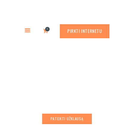
PREKYBA CORTEN PLIENU
PASLAUGOS
Rusty.lt
GAMINIAI
PREKYBA CORTEN PLIENU
0
PIRKTI INTERNETU
RŪDINIMO PRIEMONĖS
APLINKOS PROJEKTAVIMAS
APIE MUS
Šviestuvas ATILA
ATLIKTI DARBAI
LARGE
KONTAKTAI
PATEIKTI UŽKLAUSĄ