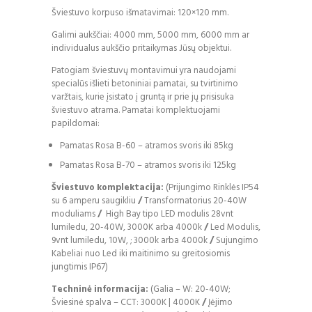
Šviestuvo korpuso išmatavimai: 120×120 mm.
Galimi aukščiai: 4000 mm, 5000 mm, 6000 mm ar
individualus aukščio pritaikymas Jūsų objektui.
Patogiam šviestuvų montavimui yra naudojami
specialūs išlieti betoniniai pamatai, su tvirtinimo
varžtais, kurie įsistato į gruntą ir prie jų prisisuka
šviestuvo atrama. Pamatai komplektuojami
papildomai:
Pamatas Rosa B-60 – atramos svoris iki 85kg
Pamatas Rosa B-70 – atramos svoris iki 125kg
Šviestuvo komplektacija:
(Prijungimo Rinklės IP54
su 6 amperu saugikliu
/
Transformatorius 20-40W
moduliams
/
High Bay tipo LED modulis 28vnt
lumiledu, 20-40W, 3000K arba 4000k
/
Led Modulis,
9vnt lumiledu, 10W, ; 3000k arba 4000k
/
Sujungimo
Kabeliai nuo Led iki maitinimo su greitosiomis
jungtimis IP67)
Techninė informacija:
(Galia – W: 20-40W;
Šviesinė spalva – CCT: 3000K | 4000K
/
Įėjimo