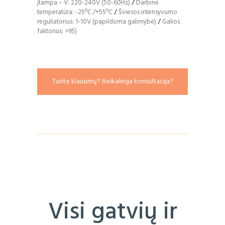
įtampa – V: 220-240V (50-60Hz)
/
Darbinė
temperatūra: -25ºC /+55ºC
/
Šviesos intensyvumo
reguliatorius: 1-10V (papildoma galimybė)
/
Galios
faktorius: >95)
Turite klausimų? Reikalinga konsultacija?
Visi gatvių ir