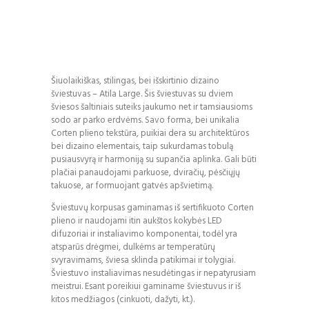
Šiuolaikiškas, stilingas, bei išskirtinio dizaino
šviestuvas – Atila Large. Šis šviestuvas su dviem
šviesos šaltiniais suteiks jaukumo net ir tamsiausioms
sodo ar parko erdvėms. Savo forma, bei unikalia
Corten plieno tekstūra, puikiai dera su architektūros
bei dizaino elementais, taip sukurdamas tobulą
pusiausvyrą ir harmoniją su supančia aplinka. Gali būti
plačiai panaudojami parkuose, dviračių, pėsčiųjų
takuose, ar formuojant gatvės apšvietimą.
Šviestuvų korpusas gaminamas iš sertifikuoto Corten
plieno ir naudojami itin aukštos kokybės LED
difuzoriai ir instaliavimo komponentai, todėl yra
atsparūs drėgmei, dulkėms ar temperatūrų
svyravimams, šviesa sklinda patikimai ir tolygiai.
Šviestuvo instaliavimas nesudėtingas ir nepatyrusiam
meistrui. Esant poreikiui gaminame šviestuvus ir iš
kitos medžiagos (cinkuoti, dažyti, kt.).