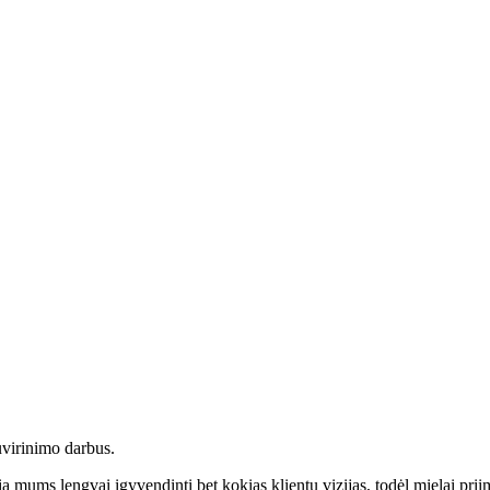
virinimo darbus.
idžia mums lengvai įgyvendinti bet kokias klientų vizijas, todėl mielai 