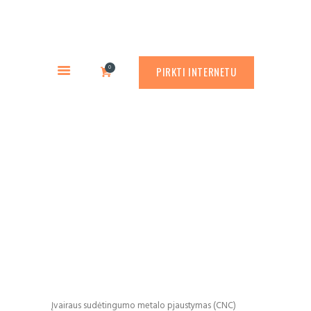
PREKYBA CORTEN PLIENU
PASLAUGOS
Rusty.lt
GAMINIAI
PREKYBA CORTEN PLIENU
0
PIRKTI INTERNETU
RŪDINIMO PRIEMONĖS
APLINKOS PROJEKTAVIMAS
APIE MUS
Pjaustymas CNC
ATLIKTI DARBAI
staklėmis
KONTAKTAI
Įvairaus sudėtingumo metalo pjaustymas (CNC)