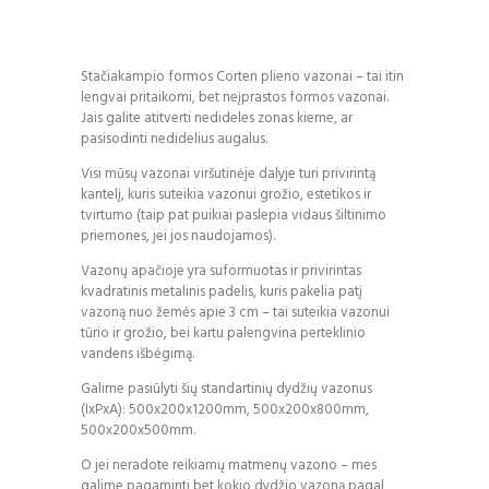
Stačiakampio formos Corten plieno vazonai – tai itin
lengvai pritaikomi, bet neįprastos formos vazonai.
Jais galite atitverti nedideles zonas kieme, ar
pasisodinti nedidelius augalus.
Visi mūsų vazonai viršutinėje dalyje turi privirintą
kantelį, kuris suteikia vazonui grožio, estetikos ir
tvirtumo (taip pat puikiai paslepia vidaus šiltinimo
priemones, jei jos naudojamos).
Vazonų apačioje yra suformuotas ir privirintas
kvadratinis metalinis padelis, kuris pakelia patį
vazoną nuo žemės apie 3 cm – tai suteikia vazonui
tūrio ir grožio, bei kartu palengvina perteklinio
vandens išbėgimą.
Galime pasiūlyti šių standartinių dydžių vazonus
(IxPxA): 500x200x1200mm, 500x200x800mm,
500x200x500mm.
O jei neradote reikiamų matmenų vazono – mes
galime pagaminti bet kokio dydžio vazoną pagal