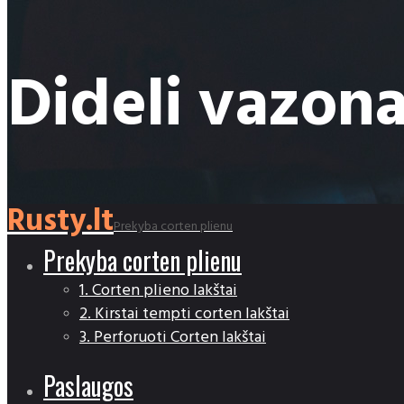
Dideli vazona
Rusty.lt
Prekyba corten plienu
Prekyba corten plienu
1. Corten plieno lakštai
2. Kirstai tempti corten lakštai
3. Perforuoti Corten lakštai
Paslaugos