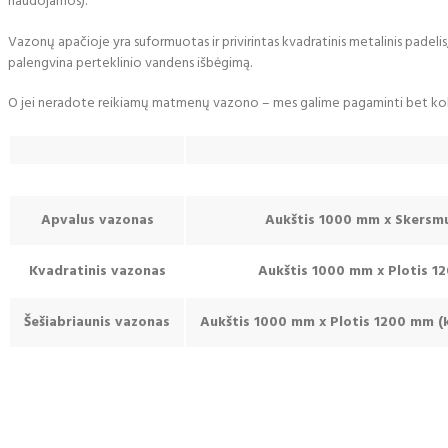
naudojamos).
Vazonų apačioje yra suformuotas ir privirintas kvadratinis metalinis padelis
palengvina perteklinio vandens išbėgimą.
O jei neradote reikiamų matmenų vazono – mes galime pagaminti bet kok
Apvalus vazonas
Aukštis 1000 mm x Skers
Kvadratinis vazonas
Aukštis 1000 mm x Plotis 
Šešiabriaunis vazonas
Aukštis 1000 mm x Plotis 1200 mm (