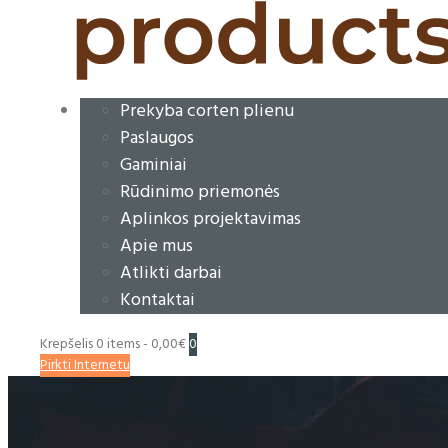
Prekyba corten plienu
Paslaugos
Gaminiai
Rūdinimo priemonės
Aplinkos projektavimas
Apie mus
Atlikti darbai
Kontaktai
Krepšelis
0 items
-
0,00€
0
Pirkti Internetu