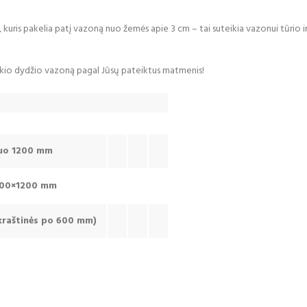
, kuris pakelia patį vazoną nuo žemės apie 3 cm – tai suteikia vazonui tūrio ir
io dydžio vazoną pagal Jūsų pateiktus matmenis!
muo 1200 mm
1200×1200 mm
kraštinės po 600 mm)