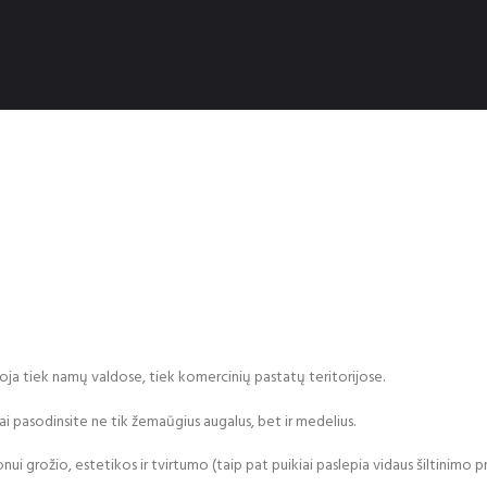
udoja tiek namų valdose, tiek komercinių pastatų teritorijose.
i pasodinsite ne tik žemaūgius augalus, bet ir medelius.
zonui grožio, estetikos ir tvirtumo (taip pat puikiai paslepia vidaus šiltinimo p