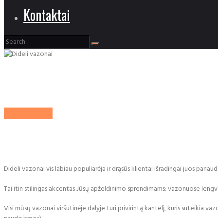
Kontaktai
Pateikti užklausą
Dideli vazonai vis labiau populiarėja ir drąsūs klientai išradingai juos pana
Tai itin stilingas akcentas Jūsų apželdinimo sprendimams: vazonuose lengva
Visi mūsų vazonai viršutinėje dalyje turi privirintą kantelį, kuris suteikia va