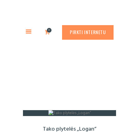
PREKYBA CORTEN PLIENU
PASLAUGOS
Rusty.lt
GAMINIAI
PREKYBA CORTEN PLIENU
0
PIRKTI INTERNETU
RŪDINIMO PRIEMONĖS
APLINKOS PROJEKTAVIMAS
APIE MUS
Kiemo plytelės
ATLIKTI DARBAI
KONTAKTAI
Tako plytelės „Logan”