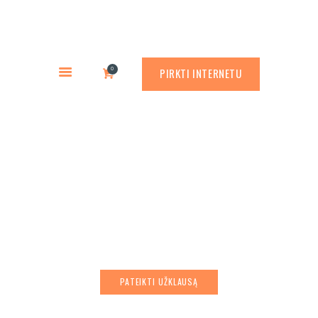
PREKYBA CORTEN PLIENU
PASLAUGOS
Rusty.lt
GAMINIAI
PREKYBA CORTEN PLIENU
0
PIRKTI INTERNETU
RŪDINIMO PRIEMONĖS
APLINKOS PROJEKTAVIMAS
APIE MUS
Tako plytelių
ATLIKTI DARBAI
kompozicija „Sakura”
KONTAKTAI
PATEIKTI UŽKLAUSĄ