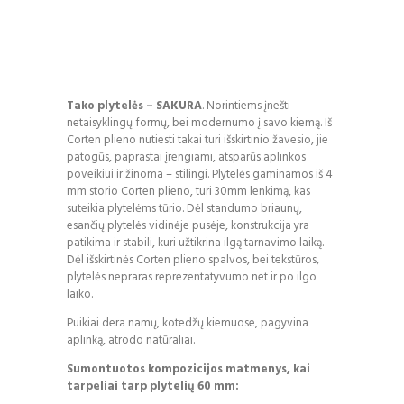
Tako plytelės
– SAKURA
. Norintiems įnešti
netaisyklingų formų, bei modernumo į savo kiemą. Iš
Corten plieno nutiesti takai turi išskirtinio žavesio, jie
patogūs, paprastai įrengiami, atsparūs aplinkos
poveikiui ir žinoma – stilingi. Plytelės gaminamos iš 4
mm storio Corten plieno, turi 30mm lenkimą, kas
suteikia plytelėms tūrio. Dėl standumo briaunų,
esančių plytelės vidinėje pusėje, konstrukcija yra
patikima ir stabili, kuri užtikrina ilgą tarnavimo laiką.
Dėl išskirtinės Corten plieno spalvos, bei tekstūros,
plytelės nepraras reprezentatyvumo net ir po ilgo
laiko.
Puikiai dera namų, kotedžų kiemuose, pagyvina
aplinką, atrodo natūraliai.
Sumontuotos kompozicijos matmenys, kai
tarpeliai tarp plytelių 60 mm: