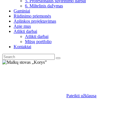
5. Profesionalūs suvirinimo darbai
6. Miltelinis dažymas
Gaminiai
Rūdinimo priemonės
Aplinkos projektavimas
Apie mus
Atlikti darbai
Atlikti darbai
Mūsų portfolio
Kontaktai
Pateikti užklausą