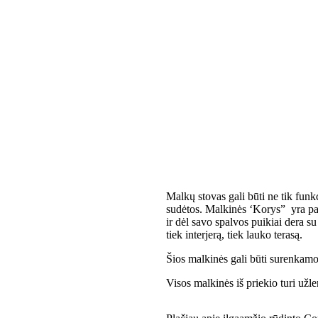
Malkų stovas gali būti ne tik fun
sudėtos. Malkinės ‘Korys” yra paga
ir dėl savo spalvos puikiai dera s
tiek interjerą, tiek lauko terasą.
Šios malkinės gali būti surenkamos
Visos malkinės iš priekio turi užle