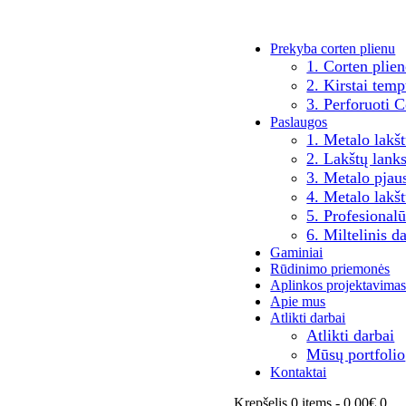
Prekyba corten plienu
1. Corten plien
2. Kirstai temp
3. Perforuoti C
Paslaugos
1. Metalo lakš
2. Lakštų lan
3. Metalo pja
4. Metalo lakš
5. Profesional
6. Miltelinis 
Gaminiai
Rūdinimo priemonės
Aplinkos projektavima
Apie mus
Atlikti darbai
Atlikti darbai
Mūsų portfolio
Kontaktai
Krepšelis
0 items
-
0,00€
0