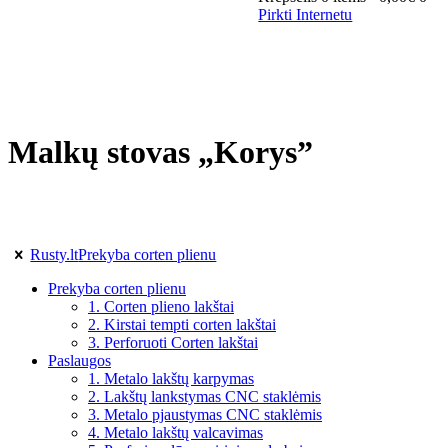
Pirkti Internetu
Malkų stovas „Korys”
Rusty.lt
Prekyba corten plienu
Prekyba corten plienu
1. Corten plieno lakštai
2. Kirstai tempti corten lakštai
3. Perforuoti Corten lakštai
Paslaugos
1. Metalo lakštų karpymas
2. Lakštų lankstymas CNC staklėmis
3. Metalo pjaustymas CNC staklėmis
4. Metalo lakštų valcavimas