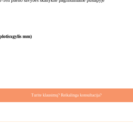
r-Ten plieno savybes skaitykite pagrindiniame puslapyje
plotisxgylis mm)
Turite klausimų? Reikalinga konsultacija?