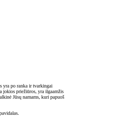
 yra po ranka ir tvarkingai
 jokios priežiūros, yra ilgaamžis
a malkinė Jūsų namams, kuri papuoš
pavidalas.