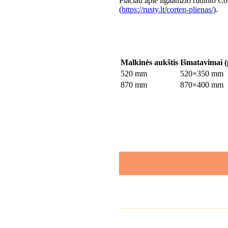
Plačiau apie ilgaamžio rūdinto Co
(
https://rusty.lt/corten-plienas/
).
Malkinės aukštis
Išmatavimai (
520 mm
520×350 mm
870 mm
870×400 mm