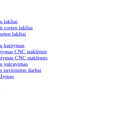
o lakštai
ti corten lakštai
orten lakštai
tų karpymas
kstymas CNC staklėmis
ustymas CNC staklėmis
tų valcavimas
ūs suvirinimo darbai
dažymas
s