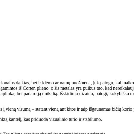
kcionalus daiktas, bet ir kiemo ar namų puošmena, juk patogu, kai malkos
mintos iš Corten plieno, o šis metalas yra puikus tuo, kad nereikalauja
u aplinka, bei padaro ją unikalią. Išskirtinio dizaino, patogi, kokybišk
 į vieną visumą – statant vieną ant kitos ir taip išgaunamas bičių korio 
nktą kantelį, kas priduoda vizualinio tūrio ir stabilumo.