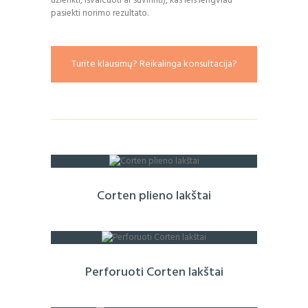
užlenkti, išvalcuoti ar suvirinti), kas leis lengviau
pasiekti norimo rezultato.
Turite klausimų? Reikalinga konsultacija?
Corten plieno lakštai
Perforuoti Corten lakštai