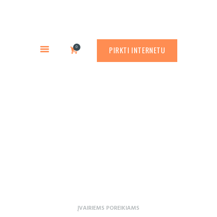
PREKYBA CORTEN PLIENU
PASLAUGOS
Rusty.lt
GAMINIAI
PREKYBA CORTEN PLIENU
0
PIRKTI INTERNETU
RŪDINIMO PRIEMONĖS
APLINKOS PROJEKTAVIMAS
APIE MUS
Perforuoti Corten
ATLIKTI DARBAI
lakštai
KONTAKTAI
ĮVAIRIEMS POREIKIAMS