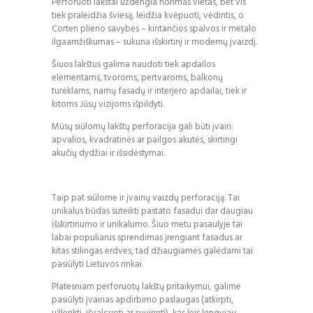
Perforuoti lakštai uždengia norimas vietas, bet vis
tiek praleidžia šviesą, leidžia kvėpuoti, vėdintis, o
Corten plieno savybės – kintančios spalvos ir metalo
ilgaamžiškumas – sukuria išskirtinį ir modernų įvaizdį.
Šiuos lakštus galima naudoti tiek apdailos
elementams, tvoroms, pertvaroms, balkonų
turėklams, namų fasadų ir interjero apdailai, tiek ir
kitoms Jūsų vizijoms išpildyti.
Mūsų siūlomų lakštų perforacija gali būti įvairi:
apvalios, kvadratinės ar pailgos akutės, skirtingi
akučių dydžiai ir išsidėstymai.
Taip pat siūlome ir
įvairių vaizdų perforaciją.
Tai
unikalus būdas suteikti pastato fasadui dar daugiau
išskirtinumo ir unikalumo. Šiuo metu pasaulyje tai
labai populiarus sprendimas įrengiant fasadus ar
kitas stilingas erdves, tad džiaugiamės galėdami tai
pasiūlyti Lietuvos rinkai.
Platesniam perforuotų lakštų pritaikymui, galime
pasiūlyti įvairias apdirbimo paslaugas (atkirpti,