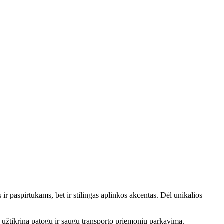
r paspirtukams, bet ir stilingas aplinkos akcentas. Dėl unikalios
a užtikrina patogų ir saugų transporto priemonių parkavimą.