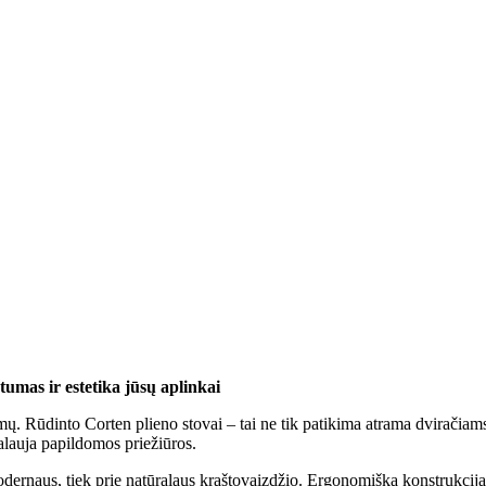
umas ir estetika jūsų aplinkai
. Rūdinto Corten plieno stovai – tai ne tik patikima atrama dviračiams i
kalauja papildomos priežiūros.
modernaus, tiek prie natūralaus kraštovaizdžio. Ergonomiška konstrukcij