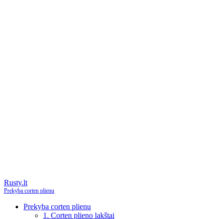
Rusty.lt
Prekyba corten plienu
Prekyba corten plienu
1. Corten plieno lakštai