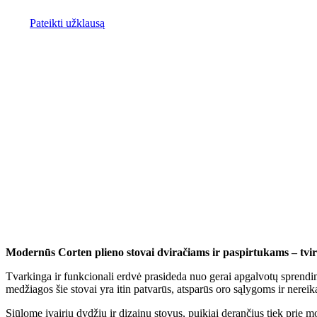
Pateikti užklausą
Modernūs Corten plieno stovai dviračiams ir paspirtukams – tvirt
Tvarkinga ir funkcionali erdvė prasideda nuo gerai apgalvotų sprendimų
medžiagos šie stovai yra itin patvarūs, atsparūs oro sąlygoms ir nerei
Siūlome įvairių dydžių ir dizainų stovus, puikiai derančius tiek prie 