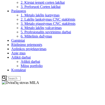
2. Kirstai tempti corten lakštai
3. Perforuoti Corten lakštai
Paslaugos
1. Metalo lakštų karpymas
2. Lakštų lankstymas CNC staklėmis
3. Metalo pjaustymas CNC staklėmis
4. Metalo lakštų valcavimas
5. Profesionalūs suvirinimo darbai
6. Miltelinis dažymas
Gaminiai
Rūdinimo priemonės
Aplinkos projektavimas
Apie mus
Atlikti darbai
Atlikti darbai
Mūsų portfolio
Kontaktai