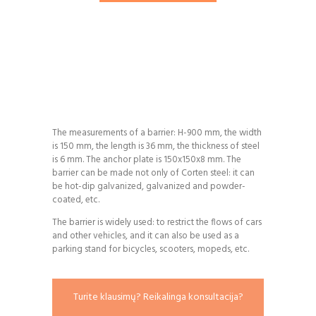
The measurements of a barrier: H-900 mm, the width
is 150 mm, the length is 36 mm, the thickness of steel
is 6 mm. The anchor plate is 150x150x8 mm. The
barrier can be made not only of Corten steel: it can
be hot-dip galvanized, galvanized and powder-
coated, etc.
The barrier is widely used: to restrict the flows of cars
and other vehicles, and it can also be used as a
parking stand for bicycles, scooters, mopeds, etc.
Turite klausimų? Reikalinga konsultacija?