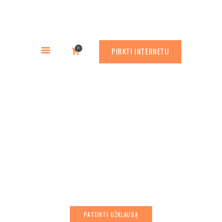
PREKYBA CORTEN PLIENU
PASLAUGOS
Rusty.lt
GAMINIAI
PREKYBA CORTEN PLIENU
0
PIRKTI INTERNETU
RŪDINIMO PRIEMONĖS
APLINKOS PROJEKTAVIMAS
APIE MUS
Barrier A3 EN
ATLIKTI DARBAI
KONTAKTAI
PATEIKTI UŽKLAUSĄ