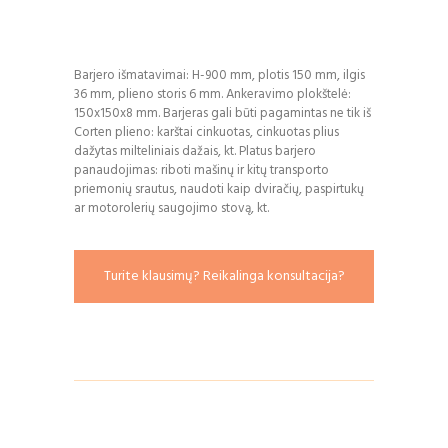
Barjero išmatavimai: H-900 mm, plotis 150 mm, ilgis
36 mm, plieno storis 6 mm. Ankeravimo plokštelė:
150x150x8 mm. Barjeras gali būti pagamintas ne tik iš
Corten plieno: karštai cinkuotas, cinkuotas plius
dažytas milteliniais dažais, kt. Platus barjero
panaudojimas: riboti mašinų ir kitų transporto
priemonių srautus, naudoti kaip dviračių, paspirtukų
ar motorolerių saugojimo stovą, kt.
Turite klausimų? Reikalinga konsultacija?