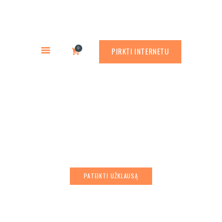
PREKYBA CORTEN PLIENU
PASLAUGOS
Rusty.lt
GAMINIAI
PREKYBA CORTEN PLIENU
0
PIRKTI INTERNETU
RŪDINIMO PRIEMONĖS
APLINKOS PROJEKTAVIMAS
APIE MUS
Kelio barjeras A3
ATLIKTI DARBAI
KONTAKTAI
PATEIKTI UŽKLAUSĄ