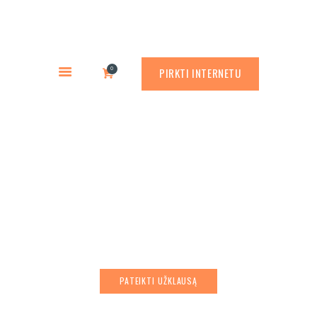
PREKYBA CORTEN PLIENU
PASLAUGOS
Rusty.lt
GAMINIAI
PREKYBA CORTEN PLIENU
0
PIRKTI INTERNETU
RŪDINIMO PRIEMONĖS
APLINKOS PROJEKTAVIMAS
APIE MUS
Apvali medžio šaknų
ATLIKTI DARBAI
apsauga su porankiu
KONTAKTAI
PATEIKTI UŽKLAUSĄ