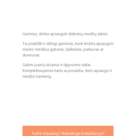
Gaminys, skirtas apsaugoti didesnių medžių šaknis.
Tai praktiški ir stilingi gaminiai, kurie leidžia apsaugoti
miesto medžius gatvėse, šalikelėse, parkuose ar
skveruose.
Galimi įvairūs dizainai ir išpjovimo raštai.
Komplektuojamas kartu su porankiu, kuris apsaugo ir
medžio kamieną.
Turite klausimų? Reikalinga konsultacija?