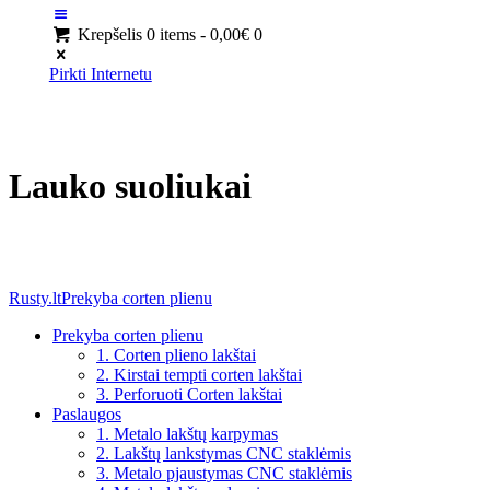
Krepšelis
0 items
-
0,00€
0
Pirkti Internetu
Lauko suoliukai
Rusty.lt
Prekyba corten plienu
Prekyba corten plienu
1. Corten plieno lakštai
2. Kirstai tempti corten lakštai
3. Perforuoti Corten lakštai
Paslaugos
1. Metalo lakštų karpymas
2. Lakštų lankstymas CNC staklėmis
3. Metalo pjaustymas CNC staklėmis