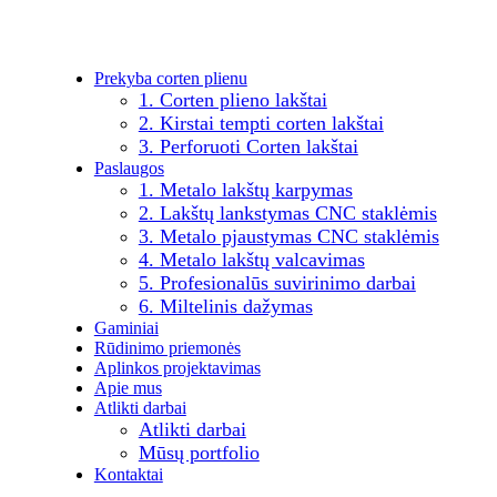
Prekyba corten plienu
1. Corten plieno lakštai
2. Kirstai tempti corten lakštai
3. Perforuoti Corten lakštai
Paslaugos
1. Metalo lakštų karpymas
2. Lakštų lankstymas CNC staklėmis
3. Metalo pjaustymas CNC staklėmis
4. Metalo lakštų valcavimas
5. Profesionalūs suvirinimo darbai
6. Miltelinis dažymas
Gaminiai
Rūdinimo priemonės
Aplinkos projektavimas
Apie mus
Atlikti darbai
Atlikti darbai
Mūsų portfolio
Kontaktai