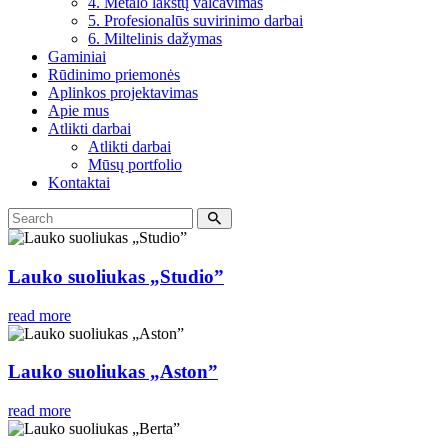
4. Metalo lakštų valcavimas
5. Profesionalūs suvirinimo darbai
6. Miltelinis dažymas
Gaminiai
Rūdinimo priemonės
Aplinkos projektavimas
Apie mus
Atlikti darbai
Atlikti darbai
Mūsų portfolio
Kontaktai
Lauko suoliukas „Studio”
read more
Lauko suoliukas „Aston”
read more