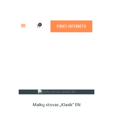
PREKYBA CORTEN PLIENU
PASLAUGOS
Rusty.lt
GAMINIAI
PREKYBA CORTEN PLIENU
0
PIRKTI INTERNETU
RŪDINIMO PRIEMONĖS
APLINKOS PROJEKTAVIMAS
APIE MUS
Firewoods stands
ATLIKTI DARBAI
KONTAKTAI
Malkų stovas „Klasik” EN