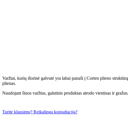
Varžtai, kurių išorinė galvutė yra labai panaši į Corten plieno struktū
plienas.
Naudojant šiuos varžtus, galutinis produktas atrodo vientisas ir gražus,
Turite klausimų? Reikalinga konsultacija?