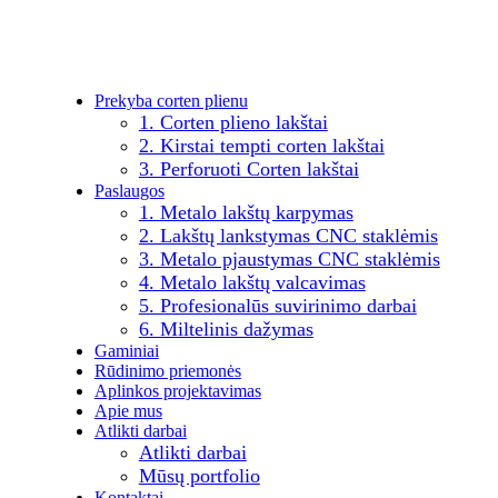
Prekyba corten plienu
1. Corten plieno lakštai
2. Kirstai tempti corten lakštai
3. Perforuoti Corten lakštai
Paslaugos
1. Metalo lakštų karpymas
2. Lakštų lankstymas CNC staklėmis
3. Metalo pjaustymas CNC staklėmis
4. Metalo lakštų valcavimas
5. Profesionalūs suvirinimo darbai
6. Miltelinis dažymas
Gaminiai
Rūdinimo priemonės
Aplinkos projektavimas
Apie mus
Atlikti darbai
Atlikti darbai
Mūsų portfolio
Kontaktai