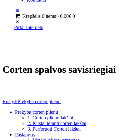
Krepšelis
0 items
-
0,00€
0
Pirkti Internetu
Corten spalvos savisriegiai
Rusty.lt
Prekyba corten plienu
Prekyba corten plienu
1. Corten plieno lakštai
2. Kirstai tempti corten lakštai
3. Perforuoti Corten lakštai
Paslaugos