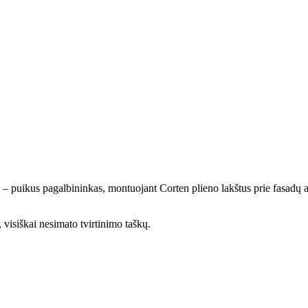
rą – puikus pagalbininkas, montuojant Corten plieno lakštus prie fasadų a
 visiškai nesimato tvirtinimo taškų.