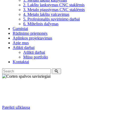
1. Metalo lakštų karpymas
2. Lakštų lankstymas CNC staklėmis
3. Metalo pjaustymas CNC staklėmis
4. Metalo lakštų valcavimas
5. Profesionalūs suvirinimo darbai
6. Miltelinis dažymas
Gaminiai
Rūdinimo priemonės
Aplinkos projektavimas
Apie mus
Atlikti darbai
Atlikti darbai
Mūsų portfolio
Kontaktai
Pateikti užklausą