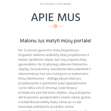
PATIKIMAS PARTNERIS
APIE MUS
Malonu Jus matyti mūsų portale!
Per 12 įmonės gyvavimo metų žingsnelis po
žingsnelio siekėme užsibrėžtų tikslų projektavimo ir
metalo apdirbimo srityse, kad Jūsų svajonės būtų
įgyvendintos. Per šį laikotarpį atlikome tūkstančius
objektų, kas patvirtina, kad klientai lieka patenkinti ir
rekomenduoja mus savo kolegoms ar partneriams.
Mūsų išskirtinumas – didžiąją dalį produkcijos
projektuojame ir gaminame patys (gamybiniame
ceche dirba virš 30 žmonių), todėl lengvai
prisitaikome prie bet kokio objekto. Jūsų patogumui
dėl lengvesnio apsisprendimo esame sukūrę gražias
ir kokybiškas produktų linijas, tačiau jei vis dar
nerandate patinkančio produkto, mielai