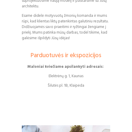
suprojektuosime naują modelį ir pasitarsime su Jūsų
architektu.
Esame didelė motyvuotų žmonių komanda ir mums
rūpi, kad klientas liktų patenkintas galutiniu rezultatu.
Didžiuojamės savo praeitimi ir ryžtingai žengiame į
priekį. Mums patinka mūsų darbas, todėl tikime, kad
galėsime išpildyti Jūsų idėjas!
Parduotuvės ir ekspozicijos
Maloniai kviečiame apsilankyti adresais:
Elektrėnų g. 1, Kaunas
Šilutės pl. 1B, Klaipėda